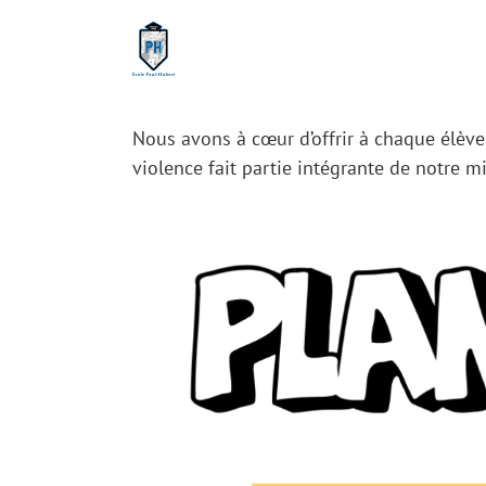
Passer
au
contenu
N
ous avons à cœur d’offrir à chaque élèv
violence fait partie intégrante de notre m